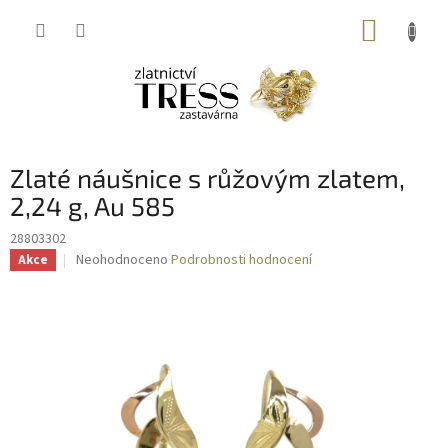
Přejít
NÁKUP
na
obsah
KOŠÍK
Zlaté náušnice s růžovým zlatem,
2,24 g, Au 585
28803302
Průměrné
Neohodnoceno
Podrobnosti hodnocení
Akce
hodnocení
produktu
je
0,0
z
5
hvězdiček.