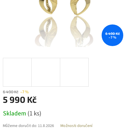
6 490 Kč
–7 %
6 490 Kč
–7 %
5 990 Kč
Měrná
Skladem
(
1 ks
)
cena:
Můžeme doručit do:
11.8.2026
Možnosti doručení