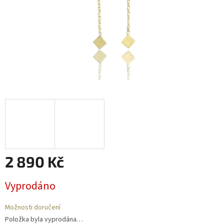
2 890 Kč
Měrná
Vyprodáno
cena:
Možnosti doručení
Položka byla vyprodána…