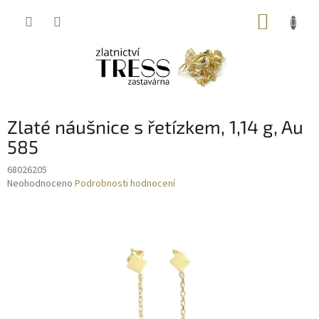
Přejít
NÁKUP
na
obsah
KOŠÍK
Zlaté náušnice s řetízkem, 1,14 g, Au
585
68026205
Průměrné
Neohodnoceno
Podrobnosti hodnocení
hodnocení
produktu
je
0,0
z
5
hvězdiček.