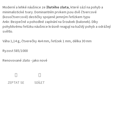
Moderní a lehké náušnice ze
žlutého zlata
, které sází na pohyb a
minimalistické tvary. Dominantním prvkem jsou dvě čtvercové
(kosočtvercové) destičky spojené jemným řetízkem typu
Ankr. Bezpečné a pohodlné zapínání na šroubek (balonek). Díky
pohyblivému řetízku náušnice krásně reagují na každý pohyb a odrážejí
světlo.
Váha 1,14 g, čtverečky 4x4 mm, řetízek 1 mm, délka 30 mm
Ryzost 585/1000
Renovované zlato - jako nové
ZEPTAT SE
SDÍLET