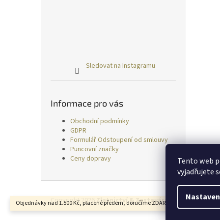
Sledovat na Instagramu
Informace pro vás
Obchodní podmínky
GDPR
Formulář Odstoupení od smlouvy
Puncovní značky
Ceny dopravy
Tento web p
vyjadřujete s
Z
á
Nastaven
Copyright 2026
Zlatnictví & Zastavárna TRESS
. Všechn
Objednávky nad 1.500 Kč, placené předem, doručíme ZDARMA.
p
a