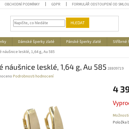
OBCHODNÍ PODMÍNKY
GDPR
FORMULÁŘ ODSTOUPENÍ OD SMLO
HLEDAT
erky
Dámské šperky zlaté
Pánské šperky zlaté
Stříbrné
é náušnice lesklé, 1,64 g, Au 585
é náušnice lesklé, 1,64 g, Au 585
28809719
né
noceno
Podrobnosti hodnocení
ní
4 3
u
Měrná
Vypro
cena:
ek.
Možnosti
Položka 