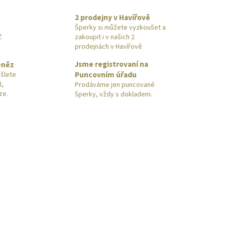
2 prodejny v Havířově
Šperky si můžete vyzkoušet a
č
zakoupit i v našich 2
prodejnách v Havířově
Jsme registrovaní na
eněz
Puncovním úřadu
šlete
t,
Prodáváme jen puncované
ze.
šperky, vždy s dokladem.