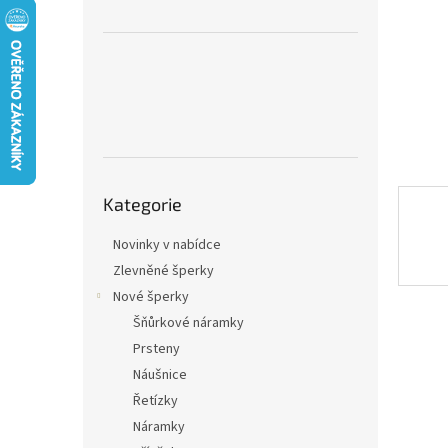
n
e
l
Přeskočit
Kategorie
kategorie
Novinky v nabídce
Zlevněné šperky
Nové šperky
Šňůrkové náramky
Prsteny
Náušnice
Řetízky
Náramky