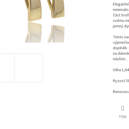
Elegantní
minimali
část tvoř
svému mí
jemný dy
Tento nad
výjimečné
doplněk. 
na dámsk
náušnic.
Váha 1,6
Ryzost 5
Renovova
TISK