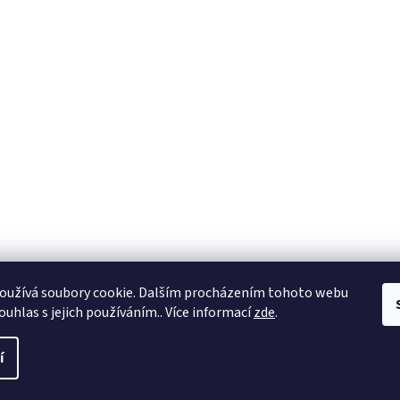
oužívá soubory cookie. Dalším procházením tohoto webu
ouhlas s jejich používáním.. Více informací
zde
.
í
a práva vyhrazena.
Upravit nastavení cookies