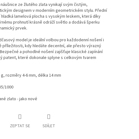
 náušnice ze žlutého zlata vynikají svým čistým,
stickým designem v moderním geometrickém stylu. Přední
í hladká lamelová plocha s vysokým leskem, která díky
rnému prohnutí krásně odráží světlo a dodává šperku
namický prvek.
časový model je ideální volbou pro každodenní nošení i
 příležitosti, kdy hledáte decentní, ale přesto výrazný
Bezpečné a pohodlné nošení zajišťuje klasické zapínání
ý patent, které dokonale splyne s celkovým tvarem
4 g, rozměry 4-6 mm, délka 14 mm
85/1000
né zlato - jako nové
ZEPTAT SE
SDÍLET