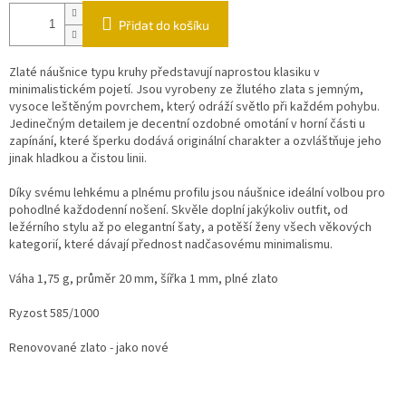
Přidat do košíku
Zlaté náušnice typu kruhy představují naprostou klasiku v
minimalistickém pojetí. Jsou vyrobeny ze žlutého zlata s jemným,
vysoce leštěným povrchem, který odráží světlo při každém pohybu.
Jedinečným detailem je decentní ozdobné omotání v horní části u
zapínání, které šperku dodává originální charakter a ozvláštňuje jeho
jinak hladkou a čistou linii.
Díky svému lehkému a plnému profilu jsou náušnice ideální volbou pro
pohodlné každodenní nošení. Skvěle doplní jakýkoliv outfit, od
ležérního stylu až po elegantní šaty, a potěší ženy všech věkových
kategorií, které dávají přednost nadčasovému minimalismu.
Váha 1,75 g, průměr 20 mm, šířka 1 mm, plné zlato
Ryzost 585/1000
Renovované zlato - jako nové