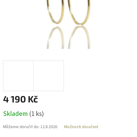
4 190 Kč
Měrná
Skladem
(
1 ks
)
cena:
Můžeme doručit do:
12.8.2026
Možnosti doručení