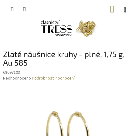
Přejít
NÁKUP
na
obsah
KOŠÍK
Zlaté náušnice kruhy - plné, 1,75 g,
Au 585
68097103
Průměrné
Neohodnoceno
Podrobnosti hodnocení
hodnocení
produktu
je
0,0
z
5
hvězdiček.