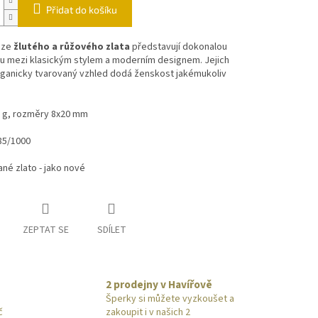
Přidat do košíku
 ze
žlutého a růžového zlata
představují dokonalou
u mezi klasickým stylem a moderním designem. Jejich
rganicky tvarovaný vzhled dodá ženskost jakémukoliv
3 g, rozměry 8x20 mm
85/1000
né zlato - jako nové
ZEPTAT SE
SDÍLET
2 prodejny v Havířově
Šperky si můžete vyzkoušet a
č
zakoupit i v našich 2