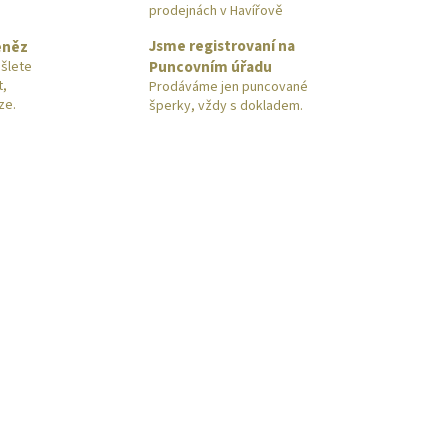
prodejnách v Havířově
Jsme registrovaní na
eněz
Puncovním úřadu
šlete
t,
Prodáváme jen puncované
ze.
šperky, vždy s dokladem.