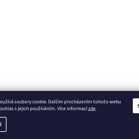
oužívá soubory cookie. Dalším procházením tohoto webu
ouhlas s jejich používáním.. Více informací
zde
.
í
a práva vyhrazena.
Upravit nastavení cookies