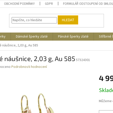
OBCHODNÍ PODMÍNKY
GDPR
FORMULÁŘ ODSTOUPENÍ OD SMLO
HLEDAT
erky
Dámské šperky zlaté
Pánské šperky zlaté
Stříbrné
é náušnice, 2,03 g, Au 585
é náušnice, 2,03 g, Au 585
57324301
né
noceno
Podrobnosti hodnocení
ní
4 9
u
Měrná
Skla
cena:
ek.
Můžeme d