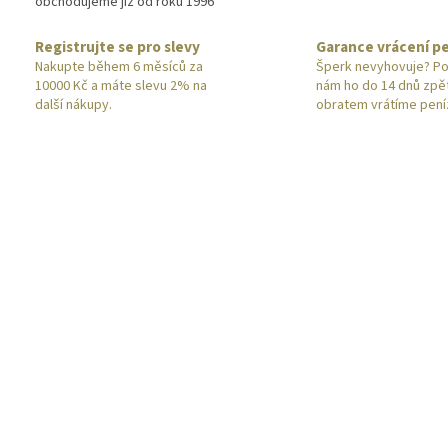
obchodujeme již od roku 1996
Registrujte se pro slevy
Garance vrácení p
Nakupte během 6 měsíců za
Šperk nevyhovuje? Po
10000 Kč a máte slevu 2% na
nám ho do 14 dnů zpě
další nákupy.
obratem vrátíme pení