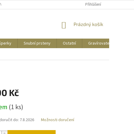
UVY
PUNCOVNÍ ZNAČKY
CENY DOPRAVY
Přihlášení
NÁKUPNÍ
Prázdný košík
KOŠÍK
 šperky
Snubní prsteny
Ostatní
Gravírovatelné
Zás
90 Kč
dem
(
1 ks
)
oručit do:
7.8.2026
Možnosti doručení