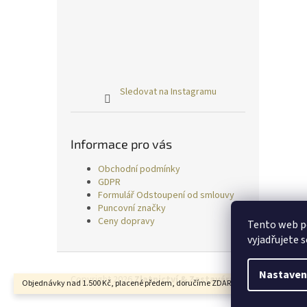
Sledovat na Instagramu
Informace pro vás
Obchodní podmínky
GDPR
Formulář Odstoupení od smlouvy
Puncovní značky
Ceny dopravy
Tento web p
vyjadřujete s
Z
á
Nastaven
Copyright 2026
Zlatnictví & Zastavárna TRESS
. Všechn
Objednávky nad 1.500 Kč, placené předem, doručíme ZDARMA.
p
a