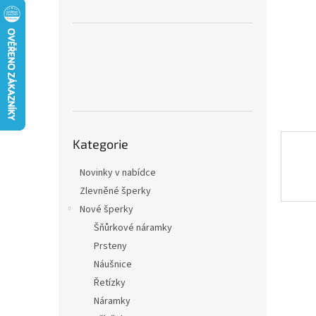
n
e
l
Přeskočit
Kategorie
kategorie
Novinky v nabídce
Zlevněné šperky
Nové šperky
Šňůrkové náramky
Prsteny
Náušnice
Řetízky
Náramky