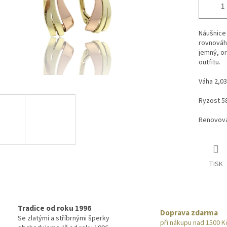
Náušnice
rovnováh
jemný, o
outfitu.
Váha 2,0
Ryzost 5
Renovova
TISK
Tradice od roku 1996
Doprava zdarma
Se zlatými a stříbrnými šperky
při nákupu nad 1500 K