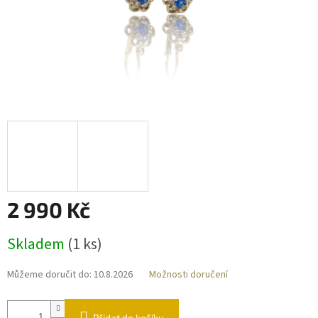
2 990 Kč
Měrná
Skladem
(
1 ks
)
cena:
Můžeme doručit do:
10.8.2026
Možnosti doručení
Přidat do košíku