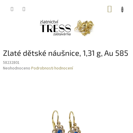
Přejít
NÁKUP
na
obsah
KOŠÍK
Zlaté dětské náušnice, 1,31 g, Au 585
58232801
Průměrné
Neohodnoceno
Podrobnosti hodnocení
hodnocení
produktu
je
0,0
z
5
hvězdiček.