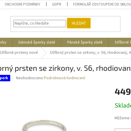
OBCHODNÍ PODMÍNKY
GDPR
FORMULÁŘ ODSTOUPENÍ OD SMLO
HLEDAT
erky
Dámské šperky zlaté
Pánské šperky zlaté
Stříbrné
Stříbrné prsteny nové
Stříbrný prsten se zirkony, v. 56, rhodiovaný, 
brný prsten se zirkony, v. 56, rhodiova
Průměrné
Neohodnoceno
Podrobnosti hodnocení
perk
hodnocení
produktu
449
je
0,0
Měrná
Skla
z
cena:
5
hvězdiček.
Můžeme d