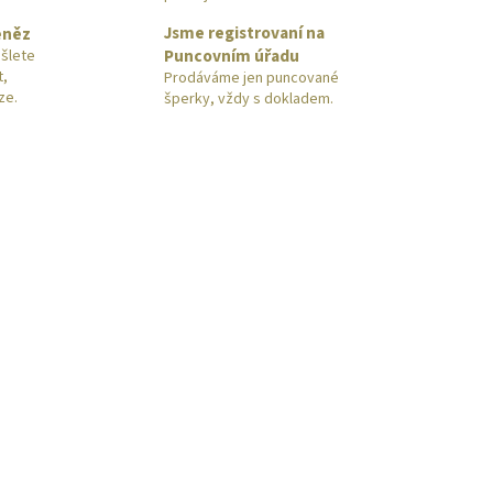
Jsme registrovaní na
eněz
Puncovním úřadu
šlete
t,
Prodáváme jen puncované
ze.
šperky, vždy s dokladem.