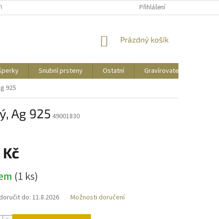
UVY
PUNCOVNÍ ZNAČKY
CENY DOPRAVY
Přihlášení
NÁKUPNÍ
Prázdný košík
KOŠÍK
 šperky
Snubní prsteny
Ostatní
Gravírovatelné
Zás
Ag 925
ný, Ag 925
49001830
 Kč
dem
(
1 ks
)
oručit do:
11.8.2026
Možnosti doručení