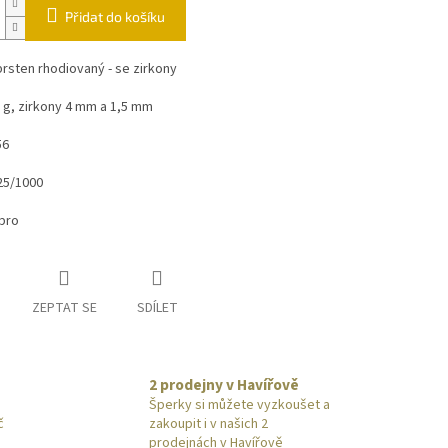
Přidat do košíku
prsten rhodiovaný - se zirkony
 g, zirkony 4 mm a 1,5 mm
56
25/1000
íbro
ZEPTAT SE
SDÍLET
2 prodejny v Havířově
Šperky si můžete vyzkoušet a
č
zakoupit i v našich 2
prodejnách v Havířově