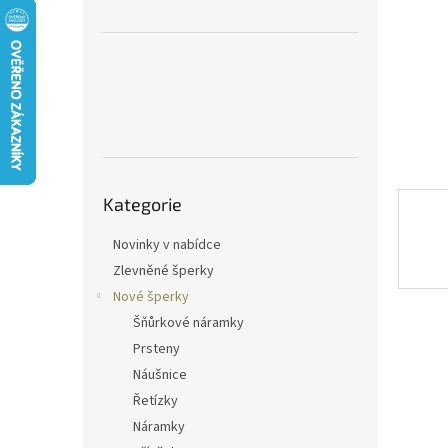
n
e
l
Přeskočit
Kategorie
kategorie
Novinky v nabídce
Zlevněné šperky
Nové šperky
Šňůrkové náramky
Prsteny
Náušnice
Řetízky
Náramky