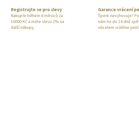
Registrujte se pro slevy
Garance vrácení p
Nakupte během 6 měsíců za
Šperk nevyhovuje? Po
10000 Kč a máte slevu 2% na
nám ho do 14 dnů zpě
další nákupy.
obratem vrátíme pení