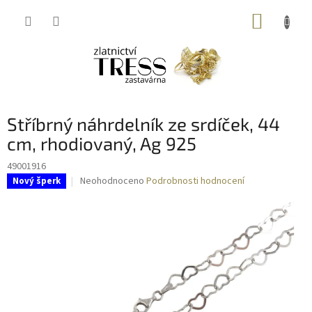
Přejít
NÁKUP
na
obsah
KOŠÍK
Stříbrný náhrdelník ze srdíček, 44
cm, rhodiovaný, Ag 925
49001916
Průměrné
Neohodnoceno
Podrobnosti hodnocení
Nový šperk
hodnocení
produktu
je
0,0
z
5
hvězdiček.