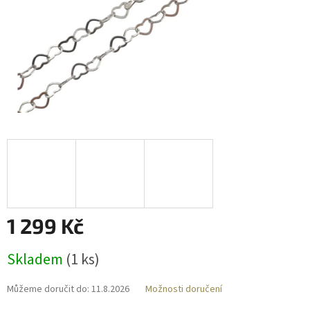
1 299 Kč
Měrná
Skladem
(
1 ks
)
cena:
Můžeme doručit do:
11.8.2026
Možnosti doručení