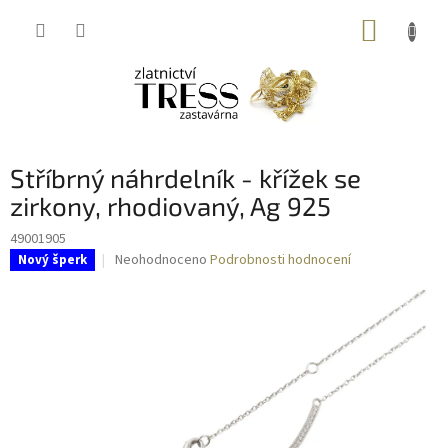
Přejít
NÁKUP
na
obsah
KOŠÍK
Stříbrný náhrdelník - křížek se
zirkony, rhodiovaný, Ag 925
49001905
Průměrné
Neohodnoceno
Podrobnosti hodnocení
Nový šperk
hodnocení
produktu
je
0,0
z
5
hvězdiček.