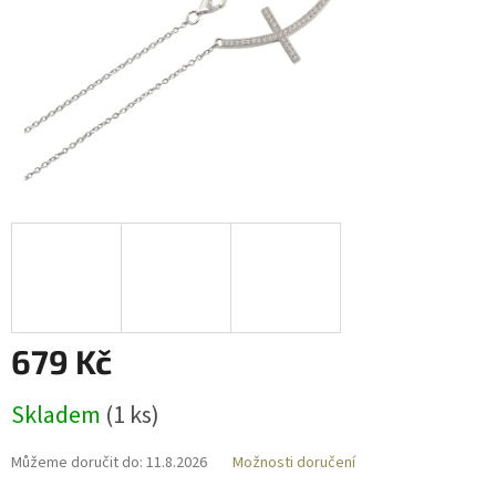
679 Kč
Měrná
Skladem
(
1 ks
)
cena:
Můžeme doručit do:
11.8.2026
Možnosti doručení