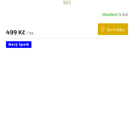
925
Skladem
(
1 ks
)
Do košíku
499 Kč
/ ks
Nový šperk