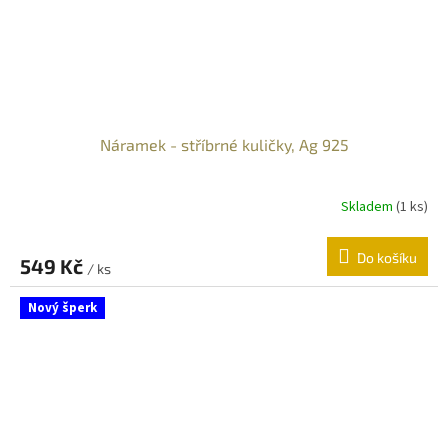
Náramek - stříbrné kuličky, Ag 925
Skladem
(
1 ks
)
Do košíku
549 Kč
/ ks
Nový šperk