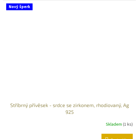
Nový šperk
Stříbrný přívěsek - srdce se zirkonem, rhodiovaný, Ag
925
Skladem
(
1 ks
)