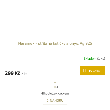
Náramek - stříbrné kuličky a onyx, Ag 925
Skladem
(
1 ks
)
Do košíku
299 Kč
/ ks
S
1
4
t
r
68
položek celkem
O
á
v
NAHORU
n
l
k
á
o