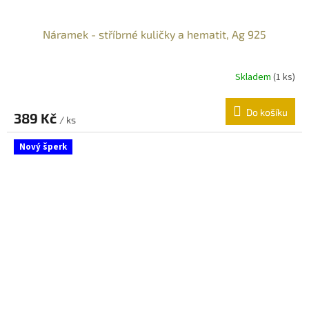
Náramek - stříbrné kuličky a hematit, Ag 925
Skladem
(
1 ks
)
Do košíku
389 Kč
/ ks
Nový šperk