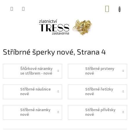
Přejít
NÁKUP
na
obsah
KOŠÍK
Stříbrné šperky nové
, Strana 4
Šňůrkové náramky
Stříbrné prsteny
se stříbrem - nové
nové
Stříbrné náušnice
Stříbrné řetízky
nové
nové
Stříbrné náramky
Stříbrné přívěsky
nové
nové