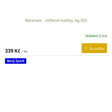
Náramek - stříbrné kuličky, Ag 925
Skladem
(
1 ks
)
Do košíku
339 Kč
/ ks
Nový šperk