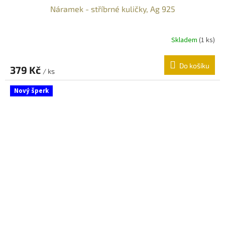
Náramek - stříbrné kuličky, Ag 925
Skladem
(
1 ks
)
Do košíku
379 Kč
/ ks
Nový šperk