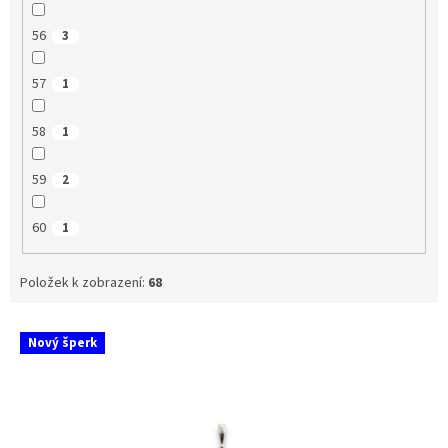
56
3
57
1
58
1
59
2
60
1
Položek k zobrazení:
68
V
Nový šperk
ý
p
i
s
p