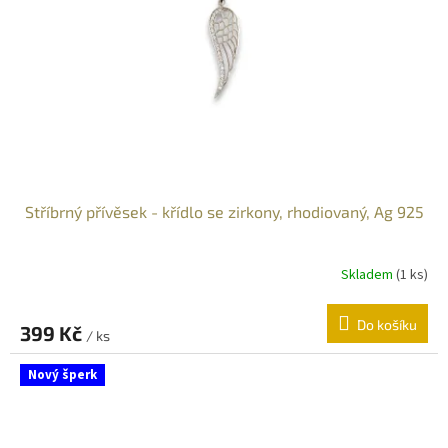
r
o
d
u
k
t
ů
Stříbrný přívěsek - křídlo se zirkony, rhodiovaný, Ag 925
Skladem
(
1 ks
)
Do košíku
399 Kč
/ ks
Nový šperk