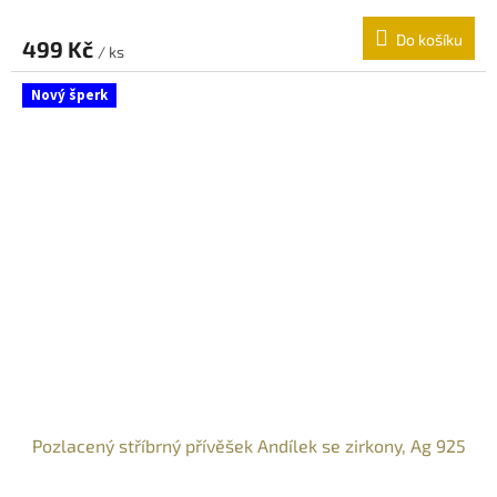
Do košíku
499 Kč
/ ks
Nový šperk
Pozlacený stříbrný přívěšek Andílek se zirkony, Ag 925