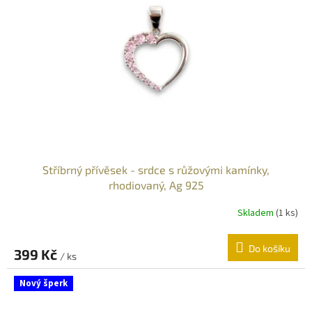
Stříbrný přívěsek - srdce s růžovými kamínky,
rhodiovaný, Ag 925
Skladem
(
1 ks
)
Do košíku
399 Kč
/ ks
Nový šperk