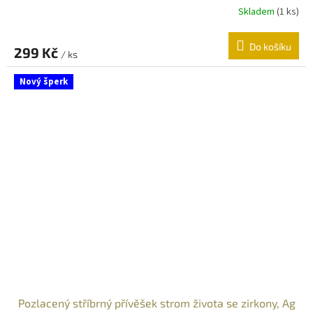
Skladem
(
1 ks
)
Do košíku
299 Kč
/ ks
Nový šperk
Pozlacený stříbrný přívěšek strom života se zirkony, Ag