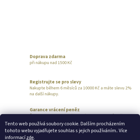
v
d
á
a
n
c
í
í
p
r
v
k
y
Doprava zdarma
v
při nákupu nad 1500 Kč
ý
p
i
Registrujte se pro slevy
s
Nakupte během 6 měsíců za 10000 Kč a máte slevu 2%
u
na další nákupy.
Garance vrácení peněz
Šperk nevyhovuje? Pošlete nám ho do 14 dnů zpět,
obratem vrátíme peníze.
Tento web používá soubory cookie. Dalším procházením
tohoto webu vyjadřujete souhlas s jejich používáním.. Více
Z
informací
zde
.