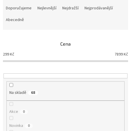
Ř
a
Doporučujeme
Nejlevnější
Nejdražší
Nejprodávanější
z
e
Abecedně
n
í
p
Cena
r
o
299
Kč
7899
Kč
d
u
k
t
ů
Na skladě
68
Akce
0
Novinka
0