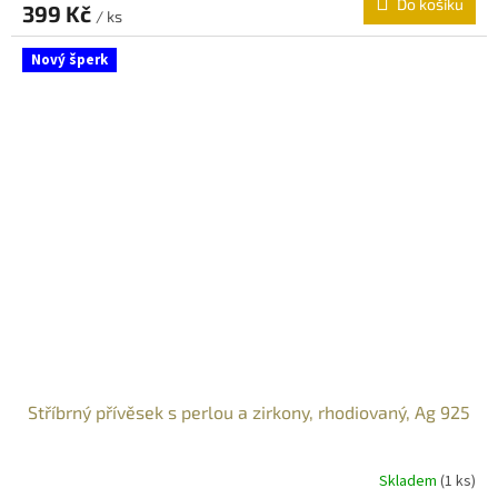
Do košíku
399 Kč
/ ks
Nový šperk
Stříbrný přívěsek s perlou a zirkony, rhodiovaný, Ag 925
Skladem
(
1 ks
)