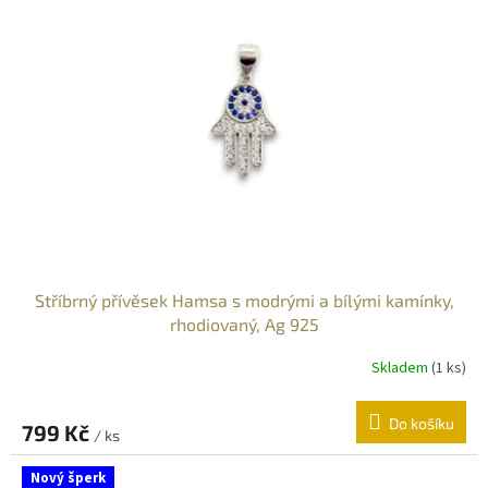
Stříbrný přívěsek Hamsa s modrými a bílými kamínky,
rhodiovaný, Ag 925
Skladem
(
1 ks
)
Do košíku
799 Kč
/ ks
Nový šperk