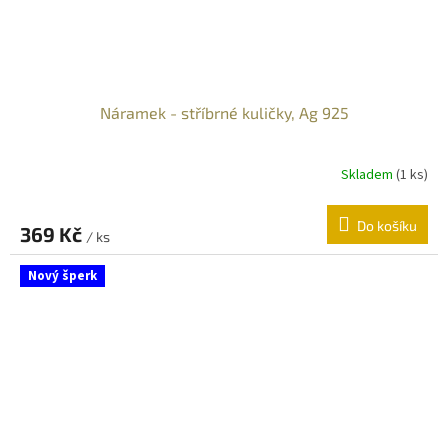
Náramek - stříbrné kuličky, Ag 925
Skladem
(
1 ks
)
Do košíku
369 Kč
/ ks
Nový šperk