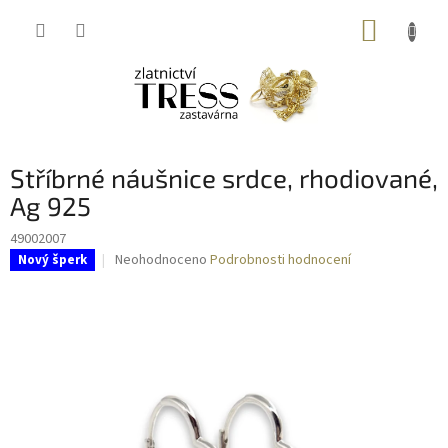
Přejít
NÁKUP
na
obsah
KOŠÍK
Stříbrné náušnice srdce, rhodiované,
Ag 925
49002007
Průměrné
Neohodnoceno
Podrobnosti hodnocení
Nový šperk
hodnocení
produktu
je
0,0
z
5
hvězdiček.