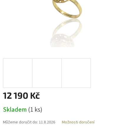
12 190 Kč
Měrná
Skladem
(
1 ks
)
cena:
Můžeme doručit do:
11.8.2026
Možnosti doručení