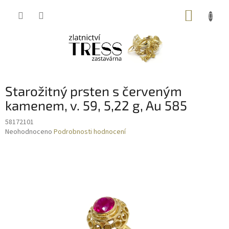
Přejít
NÁKUP
na
obsah
KOŠÍK
Starožitný prsten s červeným
kamenem, v. 59, 5,22 g, Au 585
58172101
Průměrné
Neohodnoceno
Podrobnosti hodnocení
hodnocení
produktu
je
0,0
z
5
hvězdiček.