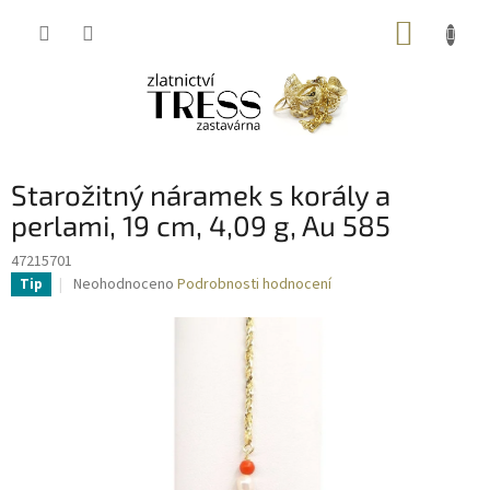
Přejít
NÁKUP
na
obsah
KOŠÍK
Starožitný náramek s korály a
perlami, 19 cm, 4,09 g, Au 585
47215701
Průměrné
Neohodnoceno
Podrobnosti hodnocení
Tip
hodnocení
produktu
je
0,0
z
5
hvězdiček.