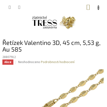
Přejít
NÁKUP
na
obsah
KOŠÍK
Řetízek Valentino 3D, 45 cm, 5,53 g,
Au 585
28807912
Průměrné
Neohodnoceno
Podrobnosti hodnocení
Akce
hodnocení
produktu
je
0,0
z
5
hvězdiček.