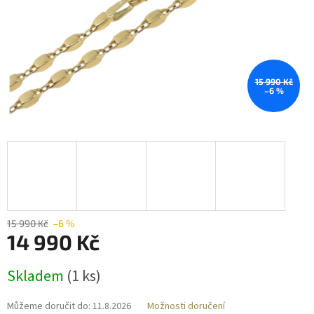
15 990 Kč
–6 %
15 990 Kč
–6 %
14 990 Kč
Měrná
Skladem
(
1 ks
)
cena:
Můžeme doručit do:
11.8.2026
Možnosti doručení