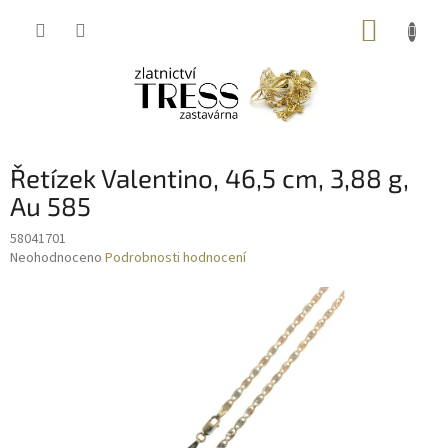
Přejít
NÁKUP
na
obsah
KOŠÍK
Řetízek Valentino, 46,5 cm, 3,88 g,
Au 585
58041701
Průměrné
Neohodnoceno
Podrobnosti hodnocení
hodnocení
produktu
je
0,0
z
5
hvězdiček.