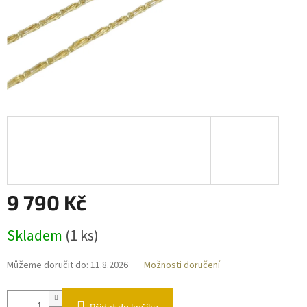
9 790 Kč
Měrná
Skladem
(
1 ks
)
cena:
Můžeme doručit do:
11.8.2026
Možnosti doručení
Přidat do košíku