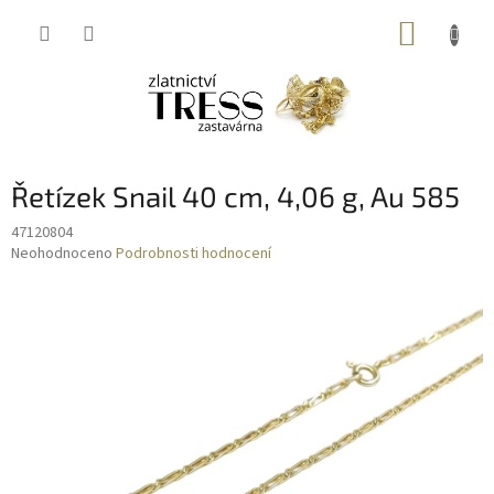
Přejít
NÁKUP
na
obsah
KOŠÍK
Řetízek Snail 40 cm, 4,06 g, Au 585
47120804
Průměrné
Neohodnoceno
Podrobnosti hodnocení
hodnocení
produktu
je
0,0
z
5
hvězdiček.