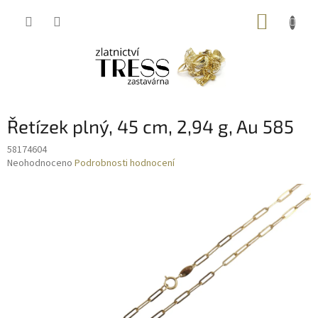
Přejít
NÁKUP
na
obsah
KOŠÍK
Řetízek plný, 45 cm, 2,94 g, Au 585
58174604
Průměrné
Neohodnoceno
Podrobnosti hodnocení
hodnocení
produktu
je
0,0
z
5
hvězdiček.