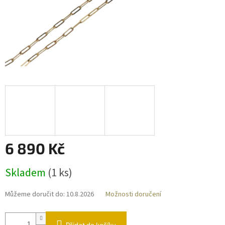
6 890 Kč
Měrná
Skladem
(
1 ks
)
cena:
Můžeme doručit do:
10.8.2026
Možnosti doručení
Přidat do košíku