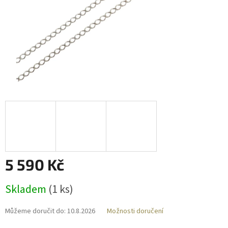
5 590 Kč
Měrná
Skladem
(
1 ks
)
cena:
Můžeme doručit do:
10.8.2026
Možnosti doručení