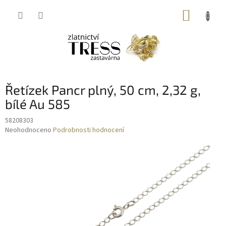
Přejít
NÁKUP
na
obsah
KOŠÍK
Řetízek Pancr plný, 50 cm, 2,32 g,
bílé Au 585
58208303
Průměrné
Neohodnoceno
Podrobnosti hodnocení
hodnocení
produktu
je
0,0
z
5
hvězdiček.