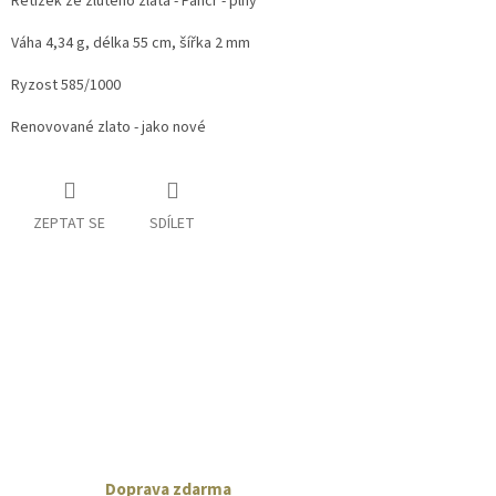
Řetízek ze žlutého zlata - Pancr - plný
Váha 4,34 g, délka 55 cm, šířka 2 mm
Ryzost 585/1000
Renovované zlato - jako nové
ZEPTAT SE
SDÍLET
Doprava zdarma