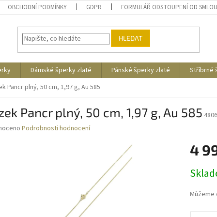
OBCHODNÍ PODMÍNKY
GDPR
FORMULÁŘ ODSTOUPENÍ OD SMLO
HLEDAT
erky
Dámské šperky zlaté
Pánské šperky zlaté
Stříbrné
ek Pancr plný, 50 cm, 1,97 g, Au 585
zek Pancr plný, 50 cm, 1,97 g, Au 585
480
né
noceno
Podrobnosti hodnocení
ní
4 9
u
Měrná
Skla
cena:
ek.
Můžeme d