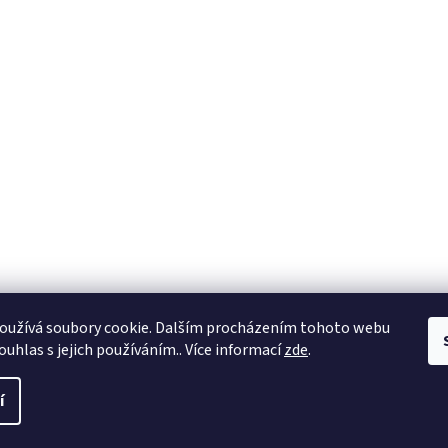
oužívá soubory cookie. Dalším procházením tohoto webu
ouhlas s jejich používáním.. Více informací
zde
.
í
a práva vyhrazena.
Upravit nastavení cookies