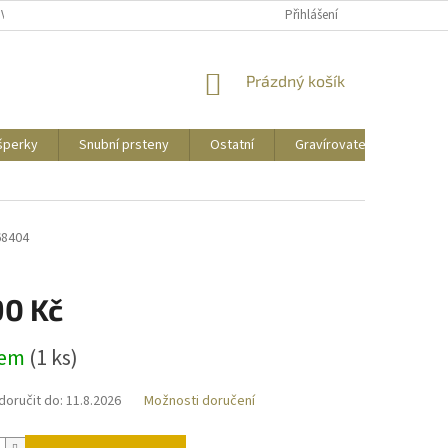
UVY
PUNCOVNÍ ZNAČKY
CENY DOPRAVY
Přihlášení
NÁKUPNÍ
Prázdný košík
KOŠÍK
 šperky
Snubní prsteny
Ostatní
Gravírovatelné
Zás
68404
90 Kč
dem
(
1 ks
)
oručit do:
11.8.2026
Možnosti doručení