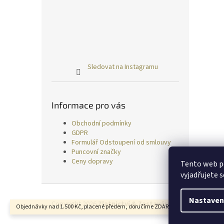
Sledovat na Instagramu
Informace pro vás
Obchodní podmínky
GDPR
Formulář Odstoupení od smlouvy
Puncovní značky
Ceny dopravy
Tento web p
vyjadřujete s
Z
á
Nastaven
Copyright 2026
Zlatnictví & Zastavárna TRESS
. Všechn
Objednávky nad 1.500 Kč, placené předem, doručíme ZDARMA.
p
a