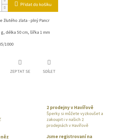
Přidat do košíku
e žlutého zlata - plný Pancr
 g, délka 50 cm, šířka 1 mm
85/1000
ZEPTAT SE
SDÍLET
2 prodejny v Havířově
Šperky si můžete vyzkoušet a
č
zakoupit i v našich 2
prodejnách v Havířově
Jsme registrovaní na
eněz