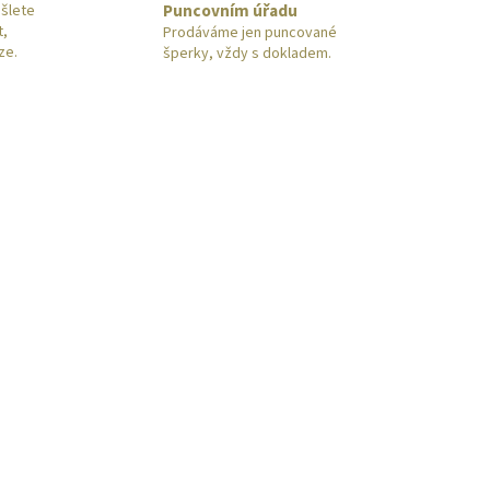
Puncovním úřadu
šlete
t,
Prodáváme jen puncované
ze.
šperky, vždy s dokladem.