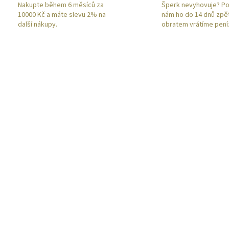
Nakupte během 6 měsíců za
Šperk nevyhovuje? Po
10000 Kč a máte slevu 2% na
nám ho do 14 dnů zpě
další nákupy.
obratem vrátíme pení