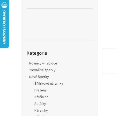
n
e
l
Přeskočit
Kategorie
kategorie
Novinky v nabídce
Zlevněné šperky
Nové šperky
Šňůrkové náramky
Prsteny
Náušnice
Řetízky
Náramky