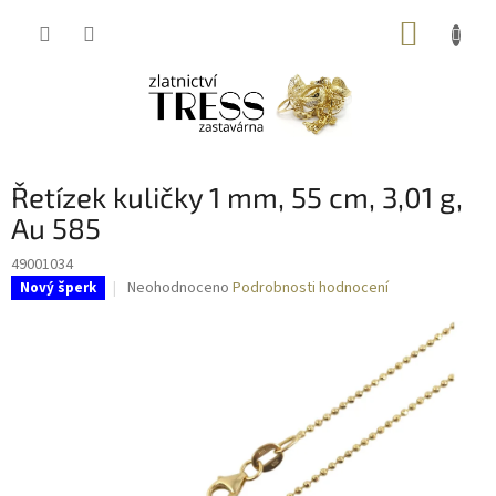
Přejít
NÁKUP
na
obsah
KOŠÍK
Řetízek kuličky 1 mm, 55 cm, 3,01 g,
Au 585
49001034
Průměrné
Neohodnoceno
Podrobnosti hodnocení
Nový šperk
hodnocení
produktu
je
0,0
z
5
hvězdiček.