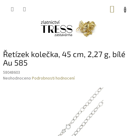
Přejít
NÁKUP
na
obsah
KOŠÍK
Řetízek kolečka, 45 cm, 2,27 g, bílé
Au 585
58048603
Průměrné
Neohodnoceno
Podrobnosti hodnocení
hodnocení
produktu
je
0,0
z
5
hvězdiček.