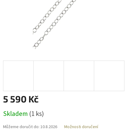
5 590 Kč
Měrná
Skladem
(
1 ks
)
cena:
Můžeme doručit do:
10.8.2026
Možnosti doručení