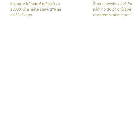
Nakupte během 6 měsíců za
Šperk nevyhovuje? Po
10000 Kč a máte slevu 2% na
nám ho do 14 dnů zpě
další nákupy.
obratem vrátíme pení