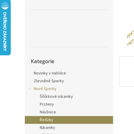
n
e
l
Přeskočit
Kategorie
kategorie
Novinky v nabídce
Zlevněné šperky
Nové šperky
Šňůrkové náramky
Prsteny
Náušnice
Řetízky
Náramky