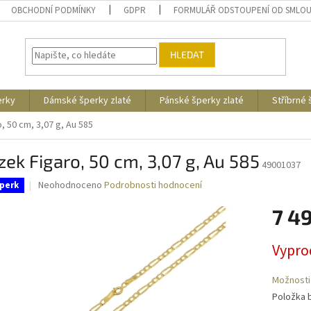
OBCHODNÍ PODMÍNKY
GDPR
FORMULÁŘ ODSTOUPENÍ OD SMLO
HLEDAT
erky
Dámské šperky zlaté
Pánské šperky zlaté
Stříbrné
, 50 cm, 3,07 g, Au 585
zek Figaro, 50 cm, 3,07 g, Au 585
49001037
Průměrné
Neohodnoceno
Podrobnosti hodnocení
perk
hodnocení
produktu
7 4
je
0,0
Měrná
Vypro
z
cena:
5
hvězdiček.
Možnosti
Položka 