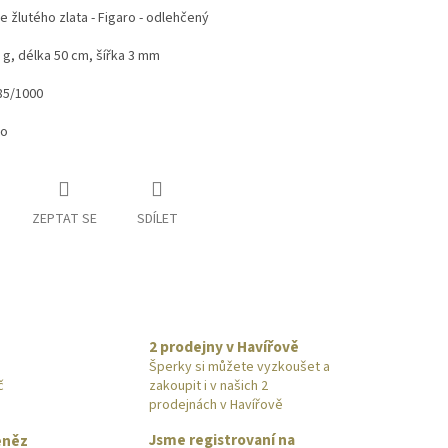
e žlutého zlata - Figaro - odlehčený
 g, délka 50 cm, šířka 3 mm
85/1000
to
ZEPTAT SE
SDÍLET
2 prodejny v Havířově
Šperky si můžete vyzkoušet a
č
zakoupit i v našich 2
prodejnách v Havířově
Jsme registrovaní na
eněz