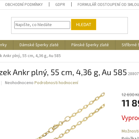
OBCHODNÍ PODMÍNKY
GDPR
FORMULÁŘ ODSTOUPENÍ OD SMLO
HLEDAT
erky
Dámské šperky zlaté
Pánské šperky zlaté
Stříbrné
k Ankr plný, 55 cm, 4,36 g, Au 585
zek Ankr plný, 55 cm, 4,36 g, Au 585
28807
Průměrné
Neohodnoceno
Podrobnosti hodnocení
hodnocení
produktu
12 690 K
je
11 8
0,0
z
Měrná
Vypro
5
cena:
hvězdiček.
Možnosti
Položka 