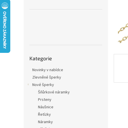
n
e
l
Přeskočit
Kategorie
kategorie
Novinky v nabídce
Zlevněné šperky
Nové šperky
Šňůrkové náramky
Prsteny
Náušnice
Řetízky
Náramky