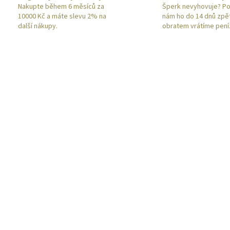
Nakupte během 6 měsíců za
Šperk nevyhovuje? Po
10000 Kč a máte slevu 2% na
nám ho do 14 dnů zpě
další nákupy.
obratem vrátíme pení