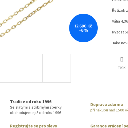
Řetízek z
Váha 4,36
12 690 Kč
–6 %
Ryzost 5
Jako no
TISK
Tradice od roku 1996
Doprava zdarma
Se zlatými a stříbrnými šperky
při nákupu nad 1500 K
obchodujeme již od roku 1996
Registrujte se pro slevy
Garance vrácení p