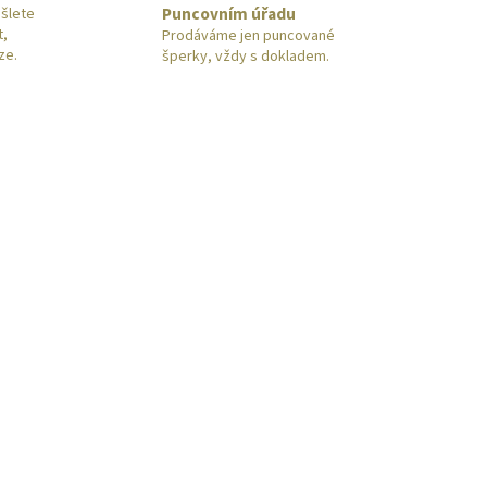
Puncovním úřadu
šlete
t,
Prodáváme jen puncované
ze.
šperky, vždy s dokladem.