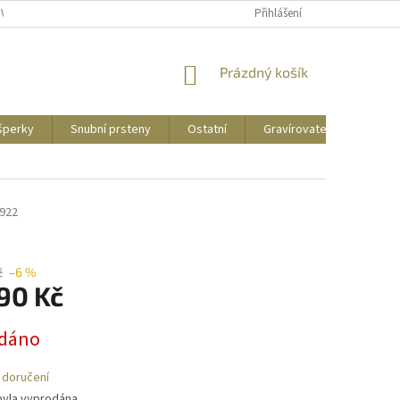
UVY
PUNCOVNÍ ZNAČKY
CENY DOPRAVY
Přihlášení
NÁKUPNÍ
Prázdný košík
KOŠÍK
 šperky
Snubní prsteny
Ostatní
Gravírovatelné
Zás
922
č
–6 %
90 Kč
dáno
 doručení
byla vyprodána…