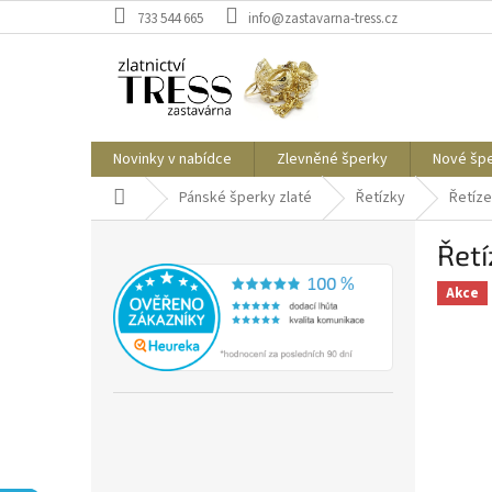
Přejít
733 544 665
info@zastavarna-tress.cz
na
obsah
Novinky v nabídce
Zlevněné šperky
Nové šp
Domů
Pánské šperky zlaté
Řetízky
Řetíze
P
Řetí
o
s
Akce
t
r
a
n
n
í
p
a