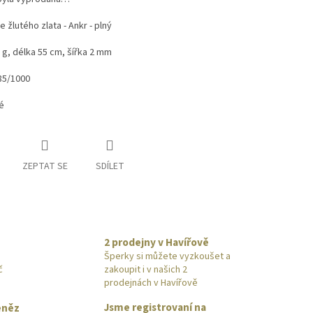
e žlutého zlata - Ankr - plný
 g, délka 55 cm, šířka 2 mm
85/1000
vé
ZEPTAT SE
SDÍLET
2 prodejny v Havířově
Šperky si můžete vyzkoušet a
č
zakoupit i v našich 2
prodejnách v Havířově
Jsme registrovaní na
eněz