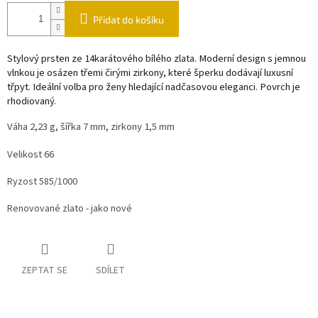
Přidat do košíku
Stylový prsten ze 14karátového bílého zlata. Moderní design s jemnou
vlnkou je osázen třemi čirými zirkony, které šperku dodávají luxusní
třpyt. Ideální volba pro ženy hledající nadčasovou eleganci. Povrch je
rhodiovaný.
Váha 2,23 g, šířka 7 mm, zirkony 1,5 mm
Velikost 66
Ryzost 585/1000
Renovované zlato - jako nové
ZEPTAT SE
SDÍLET