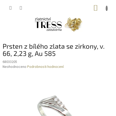
Přejít
NÁKUP
na
obsah
KOŠÍK
Prsten z bílého zlata se zirkony, v.
66, 2,23 g, Au 585
68033205
Průměrné
Neohodnoceno
Podrobnosti hodnocení
hodnocení
produktu
je
0,0
z
5
hvězdiček.