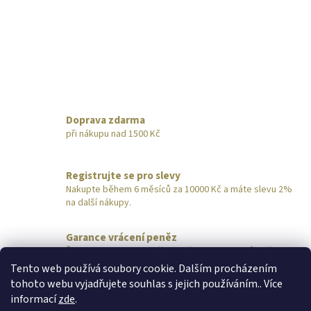
Doprava zdarma
při nákupu nad 1500 Kč
Registrujte se pro slevy
Nakupte během 6 měsíců za 10000 Kč a máte slevu 2%
na další nákupy.
Garance vrácení peněz
Šperk nevyhovuje? Pošlete nám ho do 14 dnů zpět,
obratem vrátíme peníze.
Tento web používá soubory cookie. Dalším procházením
tohoto webu vyjadřujete souhlas s jejich používáním.. Více
Z
informací
zde
.