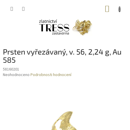
Přejít
NÁKUP
na
obsah
KOŠÍK
Prsten vyřezávaný, v. 56, 2,24 g, Au
585
58160201
Průměrné
Neohodnoceno
Podrobnosti hodnocení
hodnocení
produktu
je
0,0
z
5
hvězdiček.