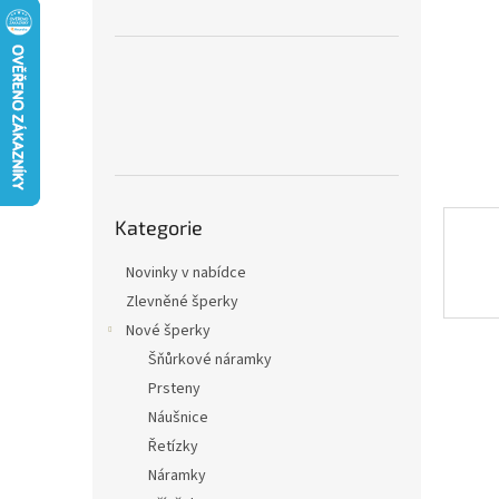
n
e
l
Přeskočit
Kategorie
kategorie
Novinky v nabídce
Zlevněné šperky
Nové šperky
Šňůrkové náramky
Prsteny
Náušnice
Řetízky
Náramky