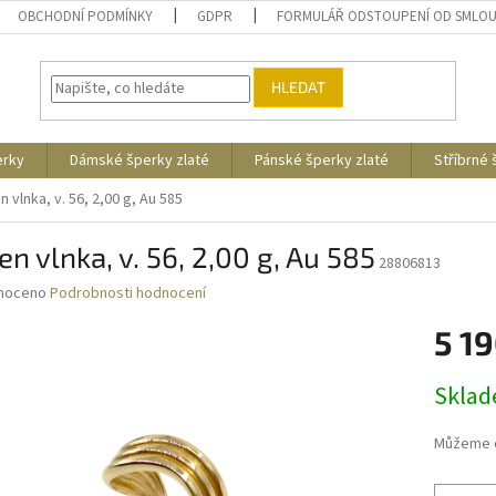
OBCHODNÍ PODMÍNKY
GDPR
FORMULÁŘ ODSTOUPENÍ OD SMLO
HLEDAT
erky
Dámské šperky zlaté
Pánské šperky zlaté
Stříbrné
n vlnka, v. 56, 2,00 g, Au 585
en vlnka, v. 56, 2,00 g, Au 585
28806813
né
noceno
Podrobnosti hodnocení
ní
5 19
u
Měrná
Skla
cena:
ek.
Můžeme d