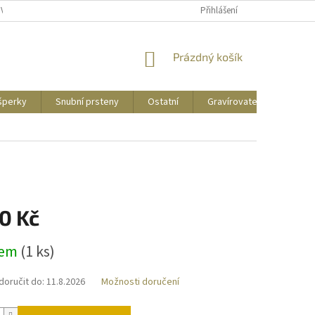
UVY
PUNCOVNÍ ZNAČKY
CENY DOPRAVY
Přihlášení
NÁKUPNÍ
Prázdný košík
KOŠÍK
 šperky
Snubní prsteny
Ostatní
Gravírovatelné
Zás
0 Kč
dem
(
1 ks
)
oručit do:
11.8.2026
Možnosti doručení