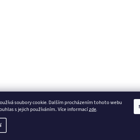
oužívá soubory cookie. Dalším procházením tohoto webu
ouhlas s jejich používáním.. Více informací
zde
.
í
a práva vyhrazena.
Upravit nastavení cookies