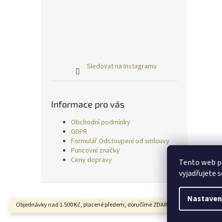
Sledovat na Instagramu
Informace pro vás
Obchodní podmínky
GDPR
Formulář Odstoupení od smlouvy
Puncovní značky
Ceny dopravy
Tento web p
vyjadřujete s
Z
á
Nastaven
Copyright 2026
Zlatnictví & Zastavárna TRESS
. Všechn
Objednávky nad 1.500 Kč, placené předem, doručíme ZDARMA.
p
a