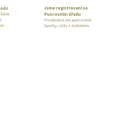
Jsme registrovaní na
eněz
Puncovním úřadu
šlete
t,
Prodáváme jen puncované
ze.
šperky, vždy s dokladem.