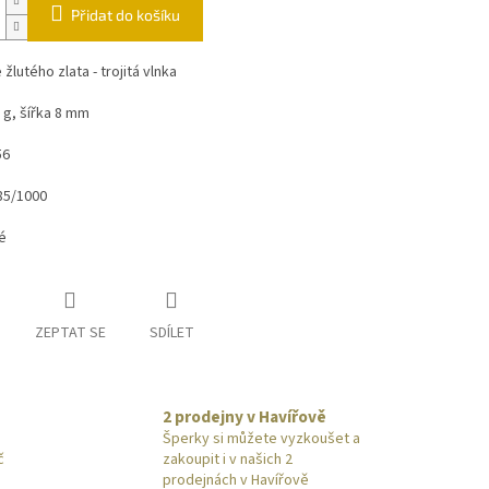
Přidat do košíku
žlutého zlata - trojitá vlnka
 g, šířka 8 mm
56
85/1000
vé
ZEPTAT SE
SDÍLET
2 prodejny v Havířově
Šperky si můžete vyzkoušet a
č
zakoupit i v našich 2
prodejnách v Havířově