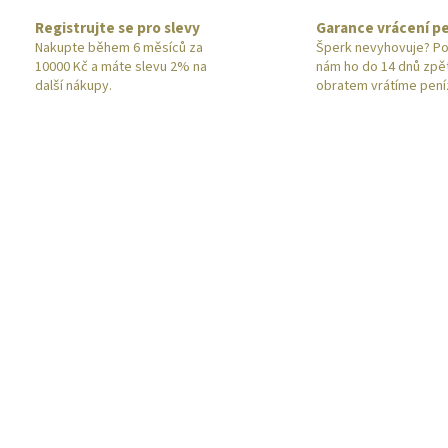
Registrujte se pro slevy
Garance vrácení p
Nakupte během 6 měsíců za
Šperk nevyhovuje? Po
10000 Kč a máte slevu 2% na
nám ho do 14 dnů zpě
další nákupy.
obratem vrátíme pení