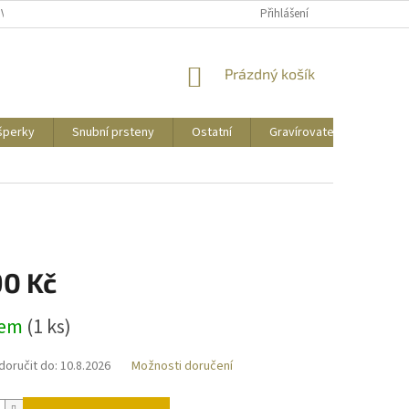
UVY
PUNCOVNÍ ZNAČKY
CENY DOPRAVY
Přihlášení
NÁKUPNÍ
Prázdný košík
KOŠÍK
 šperky
Snubní prsteny
Ostatní
Gravírovatelné
Zás
90 Kč
dem
(
1 ks
)
oručit do:
10.8.2026
Možnosti doručení