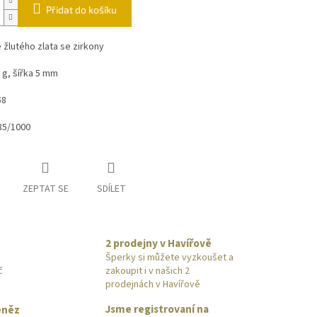
Přidat do košíku
 žlutého zlata se zirkony
 g, šířka 5 mm
58
585/1000
ZEPTAT SE
SDÍLET
2 prodejny v Havířově
Šperky si můžete vyzkoušet a
č
zakoupit i v našich 2
prodejnách v Havířově
Jsme registrovaní na
eněz