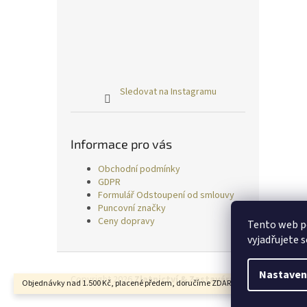
Sledovat na Instagramu
Informace pro vás
Obchodní podmínky
GDPR
Formulář Odstoupení od smlouvy
Puncovní značky
Ceny dopravy
Tento web p
vyjadřujete s
Z
á
Nastaven
Copyright 2026
Zlatnictví & Zastavárna TRESS
. Všechn
Objednávky nad 1.500 Kč, placené předem, doručíme ZDARMA.
p
a