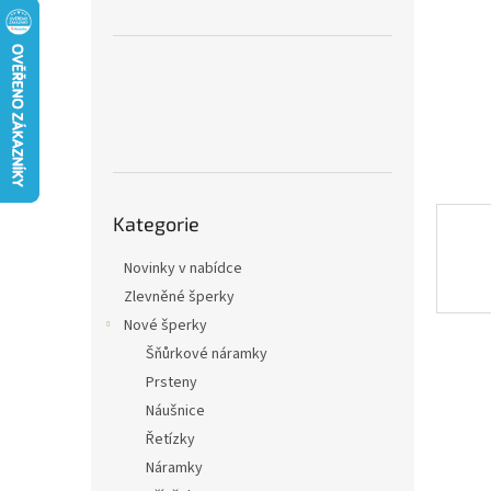
n
e
l
Přeskočit
Kategorie
kategorie
Novinky v nabídce
Zlevněné šperky
Nové šperky
Šňůrkové náramky
Prsteny
Náušnice
Řetízky
Náramky