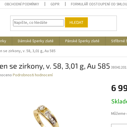
OBCHODNÍ PODMÍNKY
GDPR
FORMULÁŘ ODSTOUPENÍ OD SMLO
HLEDAT
erky
Dámské šperky zlaté
Pánské šperky zlaté
Stříbrné
n se zirkony, v. 58, 3,01 g, Au 585
en se zirkony, v. 58, 3,01 g, Au 585
38041201
né
noceno
Podrobnosti hodnocení
ní
6 9
u
Měrná
Skla
cena:
ek.
Můžeme d