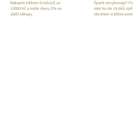
Nakupte během 6 měsíců za
Šperk nevyhovuje? Po
10000 Kč a máte slevu 2% na
nám ho do 14 dnů zpě
další nákupy.
obratem vrátíme pení