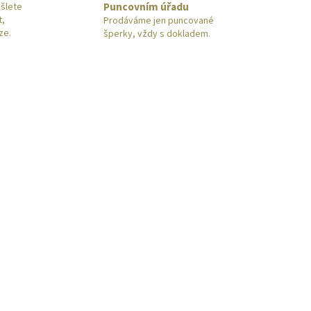
Puncovním úřadu
šlete
t,
Prodáváme jen puncované
ze.
šperky, vždy s dokladem.