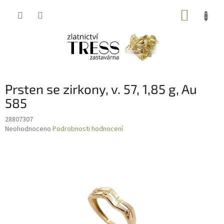
Přejít
NÁKUP
na
obsah
KOŠÍK
Prsten se zirkony, v. 57, 1,85 g, Au
585
28807307
Průměrné
Neohodnoceno
Podrobnosti hodnocení
hodnocení
produktu
je
0,0
z
5
hvězdiček.