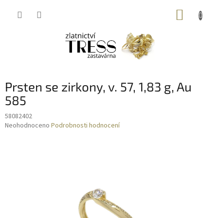
Přejít
NÁKUP
na
obsah
KOŠÍK
Prsten se zirkony, v. 57, 1,83 g, Au
585
58082402
Průměrné
Neohodnoceno
Podrobnosti hodnocení
hodnocení
produktu
je
0,0
z
5
hvězdiček.