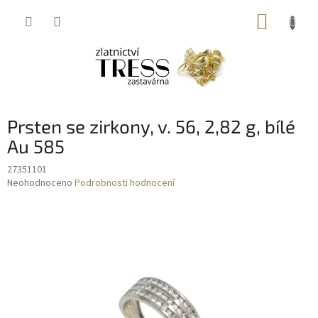
Přejít
NÁKUP
na
obsah
KOŠÍK
Prsten se zirkony, v. 56, 2,82 g, bílé
Au 585
27351101
Průměrné
Neohodnoceno
Podrobnosti hodnocení
hodnocení
produktu
je
0,0
z
5
hvězdiček.