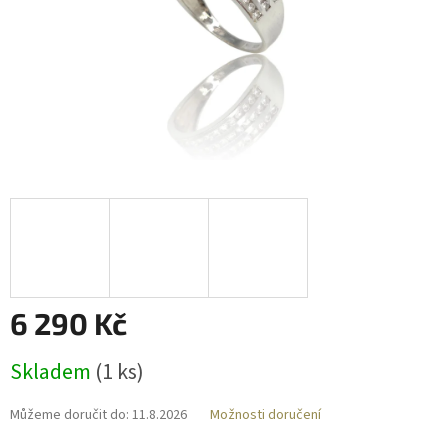
6 290 Kč
Měrná
Skladem
(
1 ks
)
cena:
Můžeme doručit do:
11.8.2026
Možnosti doručení