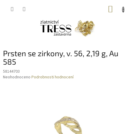
Přejít
NÁKUP
na
obsah
KOŠÍK
Prsten se zirkony, v. 56, 2,19 g, Au
585
58144703
Průměrné
Neohodnoceno
Podrobnosti hodnocení
hodnocení
produktu
je
0,0
z
5
hvězdiček.