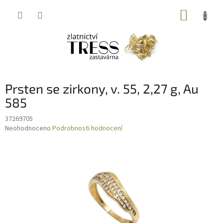
Přejít
NÁKUP
na
obsah
KOŠÍK
Prsten se zirkony, v. 55, 2,27 g, Au
585
37269705
Průměrné
Neohodnoceno
Podrobnosti hodnocení
hodnocení
produktu
je
0,0
z
5
hvězdiček.