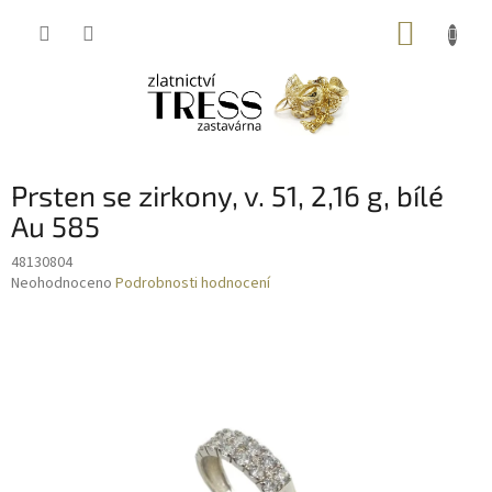
Přejít
NÁKUP
na
obsah
KOŠÍK
Prsten se zirkony, v. 51, 2,16 g, bílé
Au 585
48130804
Průměrné
Neohodnoceno
Podrobnosti hodnocení
hodnocení
produktu
je
0,0
z
5
hvězdiček.