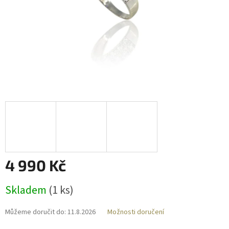
4 990 Kč
Měrná
Skladem
(
1 ks
)
cena:
Můžeme doručit do:
11.8.2026
Možnosti doručení