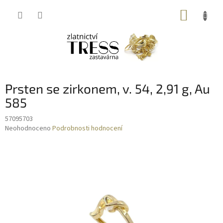
Přejít
NÁKUP
na
obsah
KOŠÍK
Prsten se zirkonem, v. 54, 2,91 g, Au
585
57095703
Průměrné
Neohodnoceno
Podrobnosti hodnocení
hodnocení
produktu
je
0,0
z
5
hvězdiček.