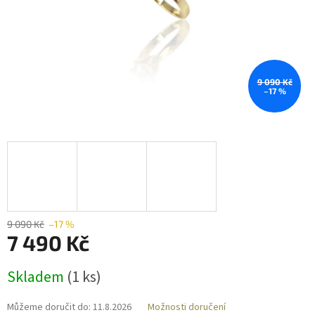
9 090 Kč
–17 %
9 090 Kč
–17 %
7 490 Kč
Měrná
Skladem
(
1 ks
)
cena:
Můžeme doručit do:
11.8.2026
Možnosti doručení