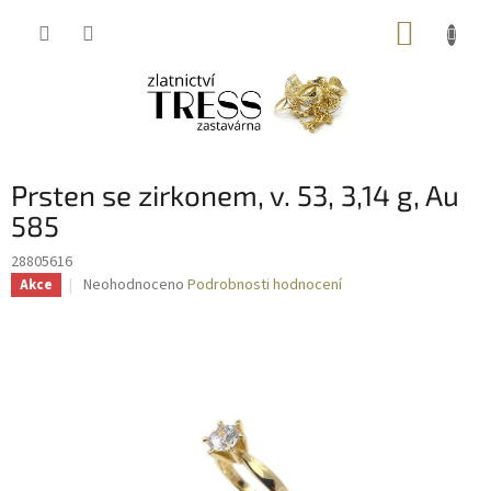
Přejít
NÁKUP
na
obsah
KOŠÍK
Prsten se zirkonem, v. 53, 3,14 g, Au
585
28805616
Průměrné
Neohodnoceno
Podrobnosti hodnocení
Akce
hodnocení
produktu
je
0,0
z
5
hvězdiček.