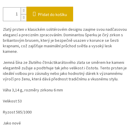
Přidat do košíku
Zlatý prsten v klasickém solitérovém designu zaujme svou nadčasovou
elegancí a precizním zpracováním. Dominantou šperku je čirý zirkon s
briliantovým brusem, který je bezpečně usazen v korunce se šesti
krapnami, což zajišťuje maximální průchod světla a vysoký lesk
kamene.
Jemná šína ze žlutého čtrnáctikarátového zlata se směrem ke kameni
elegantně zužuje a podtrhuje tak jeho velikost i čistotu. Tento prsten je
ideální volbou pro zásnuby nebo jako hodnotný dárek k významnému
výročí pro ženu, která dává přednost tradičnímu a vkusnému stylu.
Váha 3,14 g, rozměry zirkonu 6 mm
Velikost 53
Ryzost 585/1000
Jako nové