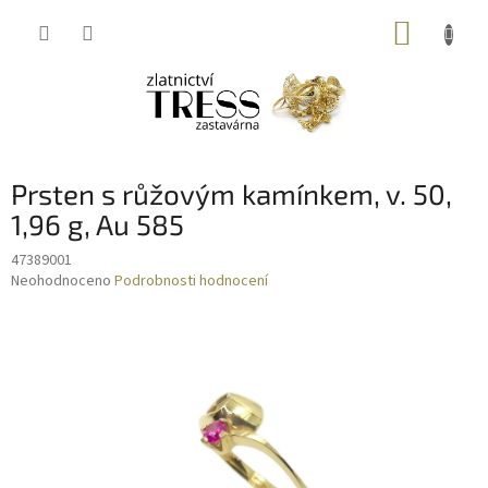
Přejít
NÁKUP
na
obsah
KOŠÍK
Prsten s růžovým kamínkem, v. 50,
1,96 g, Au 585
47389001
Průměrné
Neohodnoceno
Podrobnosti hodnocení
hodnocení
produktu
je
0,0
z
5
hvězdiček.