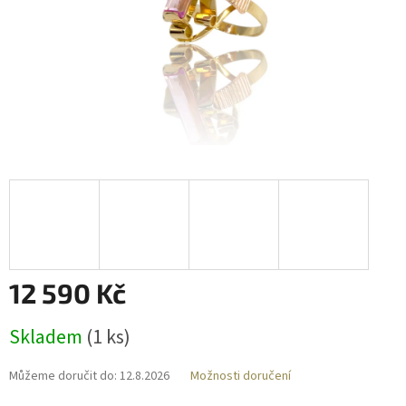
12 590 Kč
Měrná
Skladem
(
1 ks
)
cena:
Můžeme doručit do:
12.8.2026
Možnosti doručení