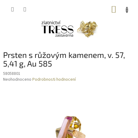
Přejít
NÁKUP
na
obsah
KOŠÍK
Prsten s růžovým kamenem, v. 57,
5,41 g, Au 585
58058801
Průměrné
Neohodnoceno
Podrobnosti hodnocení
hodnocení
produktu
je
0,0
z
5
hvězdiček.