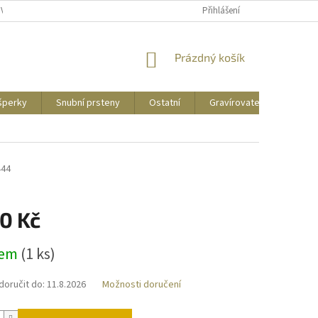
UVY
PUNCOVNÍ ZNAČKY
CENY DOPRAVY
Přihlášení
NÁKUPNÍ
Prázdný košík
KOŠÍK
 šperky
Snubní prsteny
Ostatní
Gravírovatelné
Zás
444
0 Kč
dem
(
1 ks
)
oručit do:
11.8.2026
Možnosti doručení