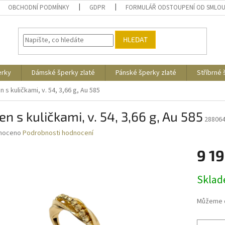
OBCHODNÍ PODMÍNKY
GDPR
FORMULÁŘ ODSTOUPENÍ OD SMLO
HLEDAT
erky
Dámské šperky zlaté
Pánské šperky zlaté
Stříbrné
n s kuličkami, v. 54, 3,66 g, Au 585
en s kuličkami, v. 54, 3,66 g, Au 585
28806
né
noceno
Podrobnosti hodnocení
ní
9 19
u
Měrná
Skla
cena:
ek.
Můžeme d