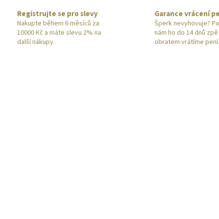
Registrujte se pro slevy
Garance vrácení p
Nakupte během 6 měsíců za
Šperk nevyhovuje? Po
10000 Kč a máte slevu 2% na
nám ho do 14 dnů zpě
další nákupy.
obratem vrátíme pení