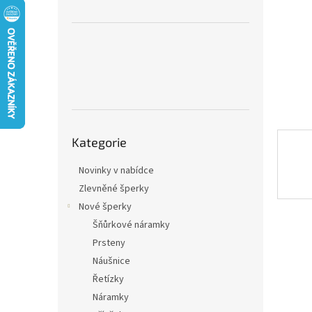
n
e
l
Přeskočit
Kategorie
kategorie
Novinky v nabídce
Zlevněné šperky
Nové šperky
Šňůrkové náramky
Prsteny
Náušnice
Řetízky
Náramky