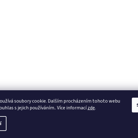
oužívá soubory cookie. Dalším procházením tohoto webu
ouhlas s jejich používáním.. Více informací
zde
.
í
a práva vyhrazena.
Upravit nastavení cookies