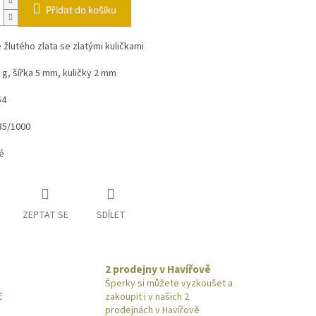
Přidat do košíku
 žlutého zlata se zlatými kuličkami
 g, šířka 5 mm, kuličky 2 mm
54
85/1000
vé
ZEPTAT SE
SDÍLET
2 prodejny v Havířově
Šperky si můžete vyzkoušet a
č
zakoupit i v našich 2
prodejnách v Havířově