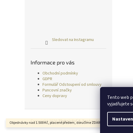
Sledovat na Instagramu
Informace pro vás
Obchodní podmínky
GDPR
Formulář Odstoupení od smlouvy
Puncovní značky
Ceny dopravy
Tento web p
vyjadřujete s
Z
á
Nastaven
Copyright 2026
Zlatnictví & Zastavárna TRESS
. Všechn
Objednávky nad 1.500 Kč, placené předem, doručíme ZDARMA.
p
a