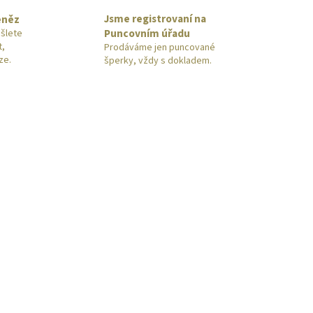
Jsme registrovaní na
eněz
Puncovním úřadu
šlete
t,
Prodáváme jen puncované
ze.
šperky, vždy s dokladem.