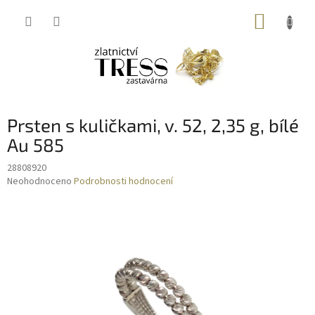
Přejít
NÁKUP
na
obsah
KOŠÍK
Prsten s kuličkami, v. 52, 2,35 g, bílé
Au 585
28808920
Průměrné
Neohodnoceno
Podrobnosti hodnocení
hodnocení
produktu
je
0,0
z
5
hvězdiček.