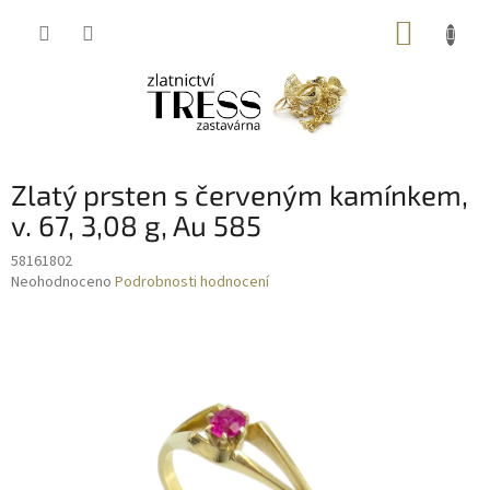
Přejít
NÁKUP
na
obsah
KOŠÍK
Zlatý prsten s červeným kamínkem,
v. 67, 3,08 g, Au 585
58161802
Průměrné
Neohodnoceno
Podrobnosti hodnocení
hodnocení
produktu
je
0,0
z
5
hvězdiček.