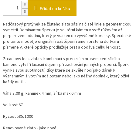
Přidat do košíku
Nadčasový prstýnek ze žlutého zlata sází na čisté linie a geometrickou
symetrii. Dominantou šperku je solitérní kámen v sytě růžovém až
purpurovém odstínu, který je vsazen do vyvýšené korunky. Specifické
pro tento model je originální rozštěpení ramen prstenu do tvaru
písmene V, které opticky prodlužuje prst a dodává celku lehkost.
Zrcadlový lesk zlata v kombinaci s precizním brusem centrálního
kamene vytváří luxusní dojem i při zachování jemných proporcí. Šperk
vyniká svou subtilností, díky které se skvěle hodí jako dárek k
významným životním událostem nebo jako něžný doplněk, který oživí
každý outfit.
Váha 3,08 g, kamínek 4 mm, šířka max 6 mm
Velikost 67
Ryzost 585/1000
Renovované zlato - jako nové