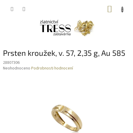
Přejít
NÁKUP
na
obsah
KOŠÍK
Prsten kroužek, v. 57, 2,35 g, Au 585
28807306
Průměrné
Neohodnoceno
Podrobnosti hodnocení
hodnocení
produktu
je
0,0
z
5
hvězdiček.