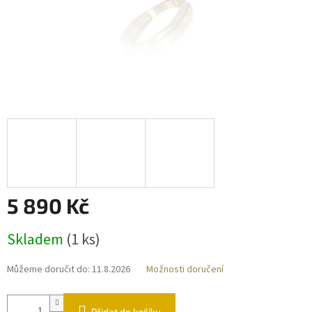
5 890 Kč
Měrná
Skladem
(
1 ks
)
cena:
Můžeme doručit do:
11.8.2026
Možnosti doručení
Přidat do košíku