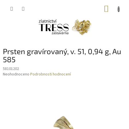
Přejít
NÁKUP
na
obsah
KOŠÍK
Prsten gravírovaný, v. 51, 0,94 g, Au
585
58101202
Průměrné
Neohodnoceno
Podrobnosti hodnocení
hodnocení
produktu
je
0,0
z
5
hvězdiček.