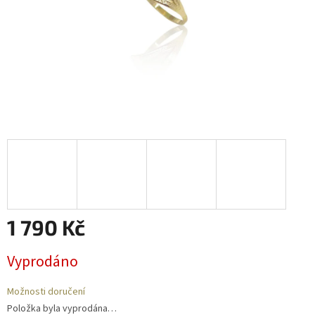
1 790 Kč
Měrná
Vyprodáno
cena:
Možnosti doručení
Položka byla vyprodána…