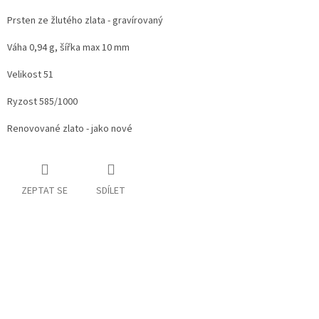
Prsten ze žlutého zlata - gravírovaný
Váha 0,94 g, šířka max 10 mm
Velikost 51
Ryzost 585/1000
Renovované zlato - jako nové
ZEPTAT SE
SDÍLET