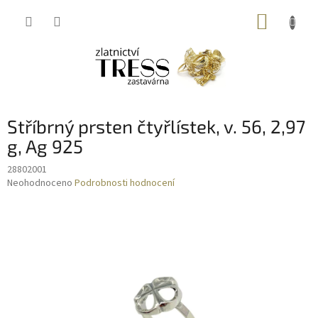
Přejít
NÁKUP
na
obsah
KOŠÍK
Stříbrný prsten čtyřlístek, v. 56, 2,97
g, Ag 925
28802001
Průměrné
Neohodnoceno
Podrobnosti hodnocení
hodnocení
produktu
je
0,0
z
5
hvězdiček.