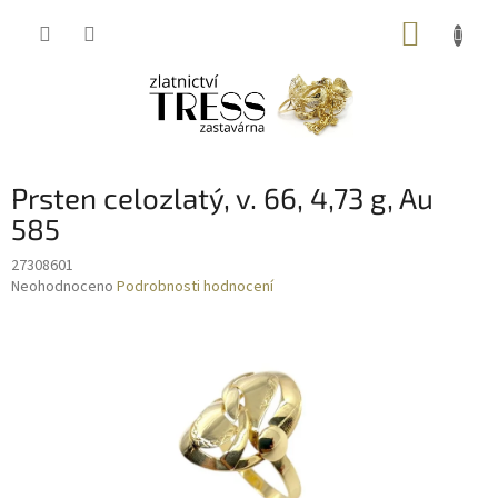
Přejít
NÁKUP
na
obsah
KOŠÍK
Prsten celozlatý, v. 66, 4,73 g, Au
585
27308601
Průměrné
Neohodnoceno
Podrobnosti hodnocení
hodnocení
produktu
je
0,0
z
5
hvězdiček.