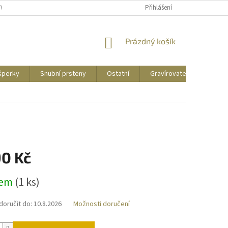
UVY
PUNCOVNÍ ZNAČKY
CENY DOPRAVY
Přihlášení
NÁKUPNÍ
Prázdný košík
KOŠÍK
 šperky
Snubní prsteny
Ostatní
Gravírovatelné
Zás
90 Kč
dem
(
1 ks
)
oručit do:
10.8.2026
Možnosti doručení