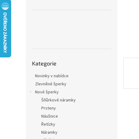
n
e
l
Přeskočit
Kategorie
kategorie
Novinky v nabídce
Zlevněné šperky
Nové šperky
Šňůrkové náramky
Prsteny
Náušnice
Řetízky
Náramky