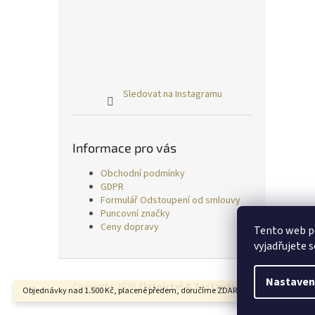
Sledovat na Instagramu
Informace pro vás
Obchodní podmínky
GDPR
Formulář Odstoupení od smlouvy
Puncovní značky
Ceny dopravy
Tento web p
vyjadřujete s
Z
á
Nastaven
Copyright 2026
Zlatnictví & Zastavárna TRESS
. Všechn
Objednávky nad 1.500 Kč, placené předem, doručíme ZDARMA.
p
a