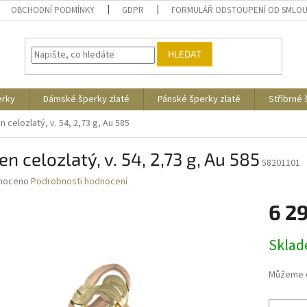
OBCHODNÍ PODMÍNKY
GDPR
FORMULÁŘ ODSTOUPENÍ OD SMLO
HLEDAT
erky
Dámské šperky zlaté
Pánské šperky zlaté
Stříbrné
n celozlatý, v. 54, 2,73 g, Au 585
en celozlatý, v. 54, 2,73 g, Au 585
58201101
né
noceno
Podrobnosti hodnocení
ní
6 2
u
Měrná
Skla
cena:
ek.
Můžeme d