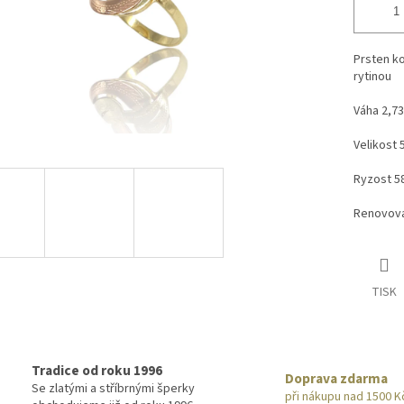
Prsten k
rytinou
Váha 2,7
Velikost 
Ryzost 5
Renovova
TISK
Tradice od roku 1996
Doprava zdarma
Se zlatými a stříbrnými šperky
při nákupu nad 1500 K