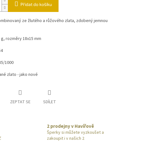
Přidat do košíku
ombinovaný ze žlutého a růžového zlata, zdobený jemnou
3 g, rozměry 18x15 mm
54
85/1000
né zlato - jako nové
ZEPTAT SE
SDÍLET
2 prodejny v Havířově
Šperky si můžete vyzkoušet a
č
zakoupit i v našich 2