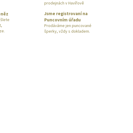
prodejnách v Havířově
Jsme registrovaní na
eněz
Puncovním úřadu
šlete
t,
Prodáváme jen puncované
ze.
šperky, vždy s dokladem.