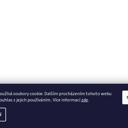
oužívá soubory cookie. Dalším procházením tohoto webu
ouhlas s jejich používáním.. Více informací
zde
.
í
a práva vyhrazena.
Upravit nastavení cookies