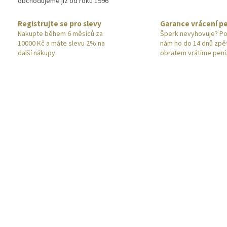
obchodujeme již od roku 1996
Registrujte se pro slevy
Garance vrácení p
Nakupte během 6 měsíců za
Šperk nevyhovuje? Po
10000 Kč a máte slevu 2% na
nám ho do 14 dnů zpě
další nákupy.
obratem vrátíme pení