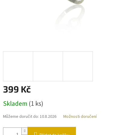
399 Kč
Měrná
Skladem
(
1 ks
)
cena:
Můžeme doručit do:
10.8.2026
Možnosti doručení
Přidat do košíku