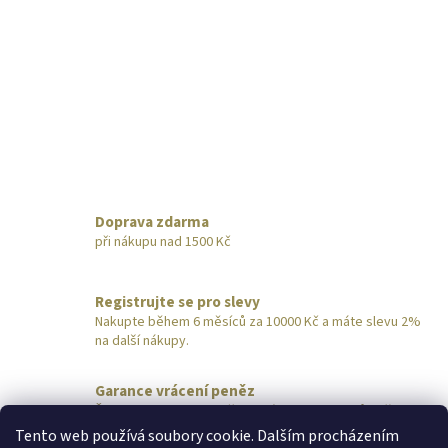
Doprava zdarma
při nákupu nad 1500 Kč
Registrujte se pro slevy
Nakupte během 6 měsíců za 10000 Kč a máte slevu 2%
na další nákupy.
Garance vrácení peněz
Šperk nevyhovuje? Pošlete nám ho do 14 dnů zpět,
obratem vrátíme peníze.
Tento web používá soubory cookie. Dalším procházením