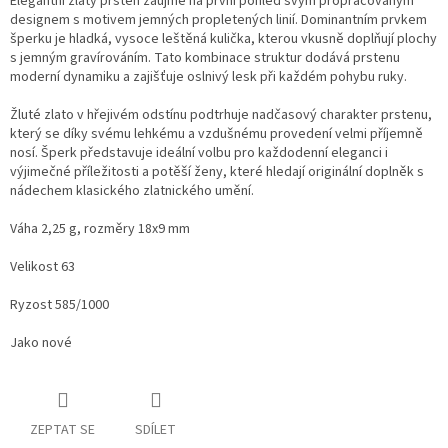
Elegantní zlatý prsten zaujme na první pohled svým propracovaným
designem s motivem jemných propletených linií. Dominantním prvkem
šperku je hladká, vysoce leštěná kulička, kterou vkusně doplňují plochy
s jemným gravírováním. Tato kombinace struktur dodává prstenu
moderní dynamiku a zajišťuje oslnivý lesk při každém pohybu ruky.
Žluté zlato v hřejivém odstínu podtrhuje nadčasový charakter prstenu,
který se díky svému lehkému a vzdušnému provedení velmi příjemně
nosí. Šperk představuje ideální volbu pro každodenní eleganci i
výjimečné příležitosti a potěší ženy, které hledají originální doplněk s
nádechem klasického zlatnického umění.
Váha 2,25 g, rozměry 18x9 mm
Velikost 63
Ryzost 585/1000
Jako nové
ZEPTAT SE
SDÍLET