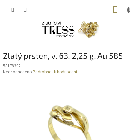
Přejít
NÁKUP
na
obsah
KOŠÍK
Zlatý prsten, v. 63, 2,25 g, Au 585
58178302
Průměrné
Neohodnoceno
Podrobnosti hodnocení
hodnocení
produktu
je
0,0
z
5
hvězdiček.