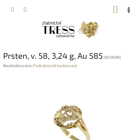
Přejít
NÁKUP
na
obsah
KOŠÍK
Prsten, v. 58, 3,24 g, Au 585
58195001
Průměrné
Neohodnoceno
Podrobnosti hodnocení
hodnocení
produktu
je
0,0
z
5
hvězdiček.