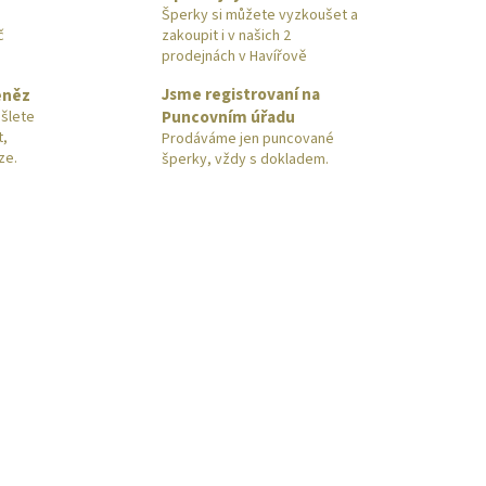
Šperky si můžete vyzkoušet a
č
zakoupit i v našich 2
prodejnách v Havířově
Jsme registrovaní na
eněz
Puncovním úřadu
šlete
t,
Prodáváme jen puncované
ze.
šperky, vždy s dokladem.