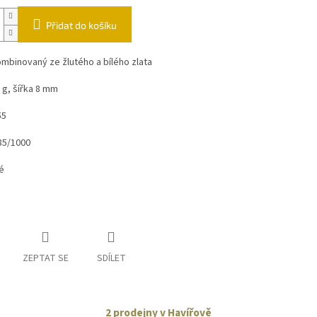
Přidat do košíku
mbinovaný ze žlutého a bílého zlata
 g, šířka 8 mm
55
85/1000
é
ZEPTAT SE
SDÍLET
2 prodejny v Havířově