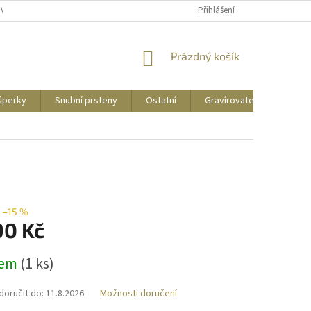
UVY
PUNCOVNÍ ZNAČKY
CENY DOPRAVY
Přihlášení
NÁKUPNÍ
Prázdný košík
KOŠÍK
 šperky
Snubní prsteny
Ostatní
Gravírovatelné
Zás
–15 %
90 Kč
dem
(
1 ks
)
oručit do:
11.8.2026
Možnosti doručení