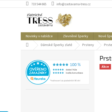
Přejít
733 544 665
info@zastavarna-tress.cz
na
obsah
Novinky v nabídce
Zlevněné šperky
Nové šp
Domů
Dámské šperky zlaté
Prsteny
Prste
P
Prst
o
s
Akce
t
r
a
n
n
í
p
a