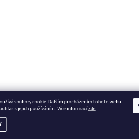
oužívá soubory cookie. Dalším procházením tohoto webu
ouhlas s jejich používáním.. Více informací
zde
.
í
a práva vyhrazena.
Upravit nastavení cookies