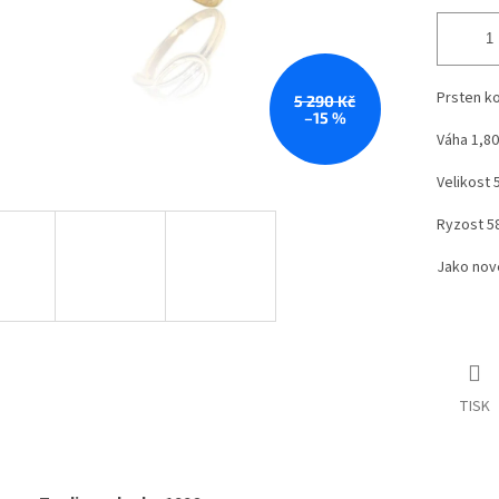
Prsten ko
5 290 Kč
–15 %
Váha 1,80
Velikost 
Ryzost 5
Jako nov
TISK