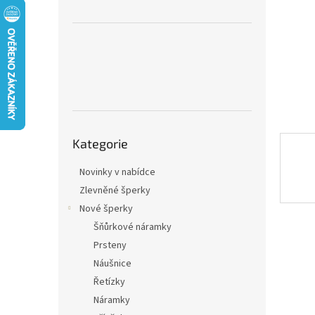
n
e
l
Přeskočit
Kategorie
kategorie
Novinky v nabídce
Zlevněné šperky
Nové šperky
Šňůrkové náramky
Prsteny
Náušnice
Řetízky
Náramky