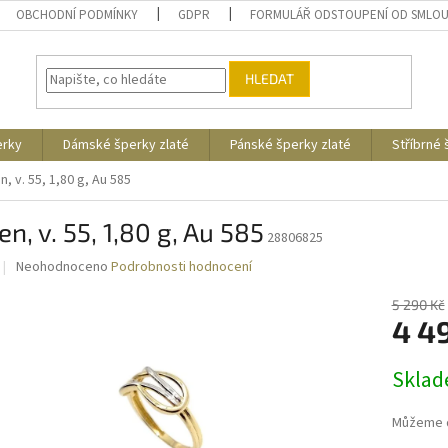
OBCHODNÍ PODMÍNKY
GDPR
FORMULÁŘ ODSTOUPENÍ OD SMLO
HLEDAT
erky
Dámské šperky zlaté
Pánské šperky zlaté
Stříbrné
n, v. 55, 1,80 g, Au 585
en, v. 55, 1,80 g, Au 585
28806825
Průměrné
Neohodnoceno
Podrobnosti hodnocení
hodnocení
produktu
5 290 Kč
je
4 4
0,0
z
Měrná
Skla
5
cena:
hvězdiček.
Můžeme d