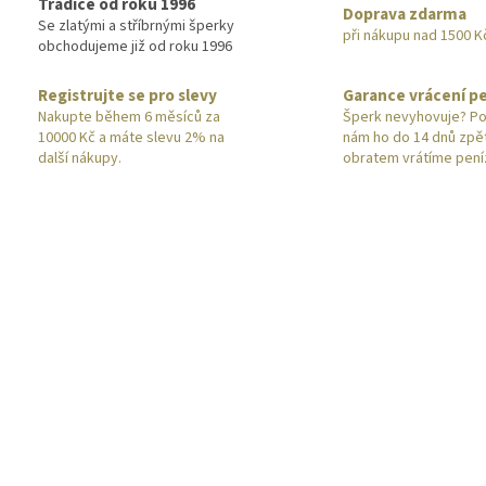
Tradice od roku 1996
Doprava zdarma
Se zlatými a stříbrnými šperky
při nákupu nad 1500 K
obchodujeme již od roku 1996
Registrujte se pro slevy
Garance vrácení p
Nakupte během 6 měsíců za
Šperk nevyhovuje? Po
10000 Kč a máte slevu 2% na
nám ho do 14 dnů zpě
další nákupy.
obratem vrátíme pení