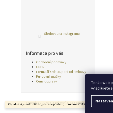
Sledovat na Instagramu
Informace pro vás
Obchodní podmínky
GDPR
Formulář Odstoupení od smlouvy
Puncovní značky
Ceny dopravy
Tento web p
vyjadřujete s
Z
á
Nastaven
Copyright 2026
Zlatnictví & Zastavárna TRESS
. Všechn
Objednávky nad 1.500 Kč, placené předem, doručíme ZDARMA.
p
a